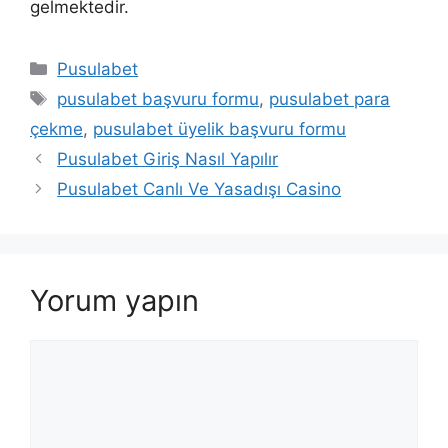
gelmektedir.
Kategoriler
Pusulabet
Etiketler
pusulabet başvuru formu
,
pusulabet para
çekme
,
pusulabet üyelik başvuru formu
Yazı
Pusulabet Giriş Nasıl Yapılır
dolaşımı
Pusulabet Canlı Ve Yasadışı Casino
Yorum yapın
Yorum