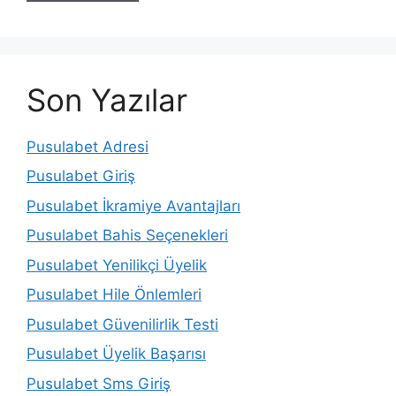
Son Yazılar
Pusulabet Adresi
Pusulabet Giriş
Pusulabet İkramiye Avantajları
Pusulabet Bahis Seçenekleri
Pusulabet Yenilikçi Üyelik
Pusulabet Hile Önlemleri
Pusulabet Güvenilirlik Testi
Pusulabet Üyelik Başarısı
Pusulabet Sms Giriş