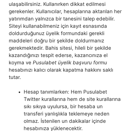
ulaşabilirsiniz. Kullanırken dikkat edilmesi
gerekenler. Kullanıcılar, hesaplarına aktarılan her
yatırımdan yalnızca bir tanesini talep edebilir.
Siteyi kullanabilmeniz için kayıt esnasında
doldurduğunuz üyelik formundaki gerekli
maddeleri doğru bir şekilde doldurmanız
gerekmektedir. Bahis sitesi, hileli bir şekilde
kazandığınızı tespit ederse, kazancınıza el
koyma ve
Pusulabet üyelik başvuru formu
hesabınızı kalıcı olarak kapatma hakkını saklı
tutar.
Hesap tanımlarken: Hem Pusulabet
Twitter kurallarına hem de site kurallarına
sıkı sıkıya uyulursa, bir hesaba un
transferi yanlışlıkla teklemeye neden
olmaz. İstenilen un dakikalar içinde
hesabınıza yüklenecektir.