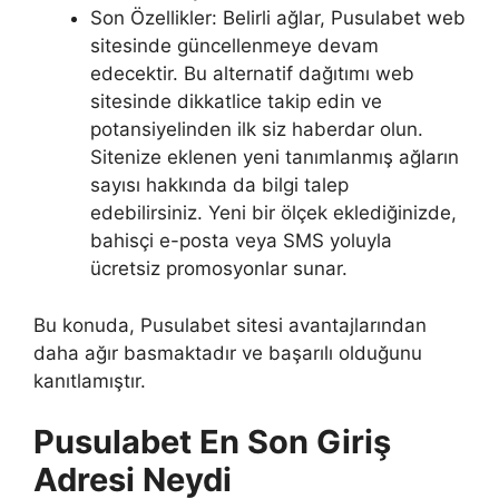
Son Özellikler: Belirli ağlar, Pusulabet web
sitesinde güncellenmeye devam
edecektir. Bu alternatif dağıtımı web
sitesinde dikkatlice takip edin ve
potansiyelinden ilk siz haberdar olun.
Sitenize eklenen yeni tanımlanmış ağların
sayısı hakkında da bilgi talep
edebilirsiniz. Yeni bir ölçek eklediğinizde,
bahisçi e-posta veya SMS yoluyla
ücretsiz promosyonlar sunar.
Bu konuda, Pusulabet sitesi avantajlarından
daha ağır basmaktadır ve başarılı olduğunu
kanıtlamıştır.
Pusulabet En Son Giriş
Adresi Neydi