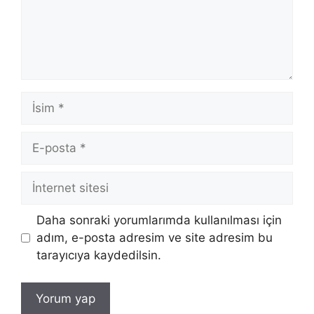
İsim
E-
posta
İnternet
sitesi
Daha sonraki yorumlarımda kullanılması için
adım, e-posta adresim ve site adresim bu
tarayıcıya kaydedilsin.