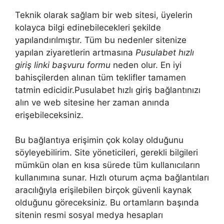
Teknik olarak sağlam bir web sitesi, üyelerin
kolayca bilgi edinebilecekleri şekilde
yapılandırılmıştır. Tüm bu nedenler sitenize
yapılan ziyaretlerin artmasına
Pusulabet hızlı
giriş linki başvuru formu
neden olur. En iyi
bahisçilerden alınan tüm teklifler tamamen
tatmin edicidir.Pusulabet hızlı giriş bağlantınızı
alın ve web sitesine her zaman anında
erişebileceksiniz.
Bu bağlantıya erişimin çok kolay olduğunu
söyleyebilirim. Site yöneticileri, gerekli bilgileri
mümkün olan en kısa sürede tüm kullanıcıların
kullanımına sunar. Hızlı oturum açma bağlantıları
aracılığıyla erişilebilen birçok güvenli kaynak
olduğunu göreceksiniz. Bu ortamların başında
sitenin resmi sosyal medya hesapları