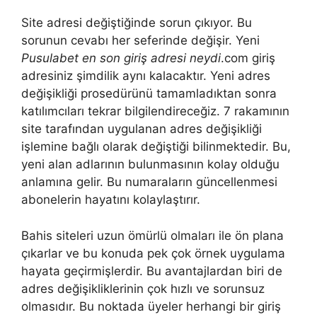
Site adresi değiştiğinde sorun çıkıyor. Bu
sorunun cevabı her seferinde değişir. Yeni
Pusulabet en son giriş adresi neydi
.com giriş
adresiniz şimdilik aynı kalacaktır. Yeni adres
değişikliği prosedürünü tamamladıktan sonra
katılımcıları tekrar bilgilendireceğiz. 7 rakamının
site tarafından uygulanan adres değişikliği
işlemine bağlı olarak değiştiği bilinmektedir. Bu,
yeni alan adlarının bulunmasının kolay olduğu
anlamına gelir. Bu numaraların güncellenmesi
abonelerin hayatını kolaylaştırır.
Bahis siteleri uzun ömürlü olmaları ile ön plana
çıkarlar ve bu konuda pek çok örnek uygulama
hayata geçirmişlerdir. Bu avantajlardan biri de
adres değişikliklerinin çok hızlı ve sorunsuz
olmasıdır. Bu noktada üyeler herhangi bir giriş