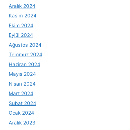
Aralık 2024
Kasım 2024
Ekim 2024
Eylül 2024
Ağustos 2024
Temmuz 2024
Haziran 2024
Mayıs 2024
Nisan 2024
Mart 2024
Şubat 2024
Ocak 2024
Aralık 2023