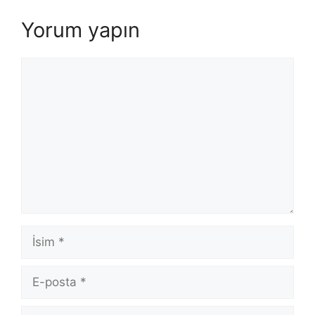
Yorum yapın
Yorum
İsim
E-
posta
İnternet