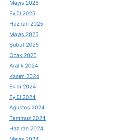
Mayıs 2026
Eylül 2025
Haziran 2025
Mayıs 2025
Şubat 2025
Ocak 2025
Aralık 2024
Kasım 2024
Ekim 2024
Eylül 2024
Ağustos 2024
Temmuz 2024
Haziran 2024
Mayıs 2024