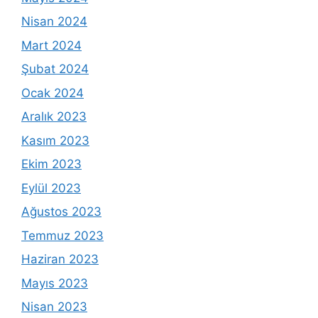
Nisan 2024
Mart 2024
Şubat 2024
Ocak 2024
Aralık 2023
Kasım 2023
Ekim 2023
Eylül 2023
Ağustos 2023
Temmuz 2023
Haziran 2023
Mayıs 2023
Nisan 2023