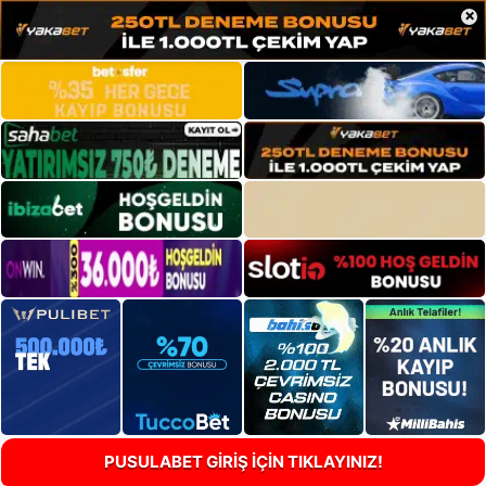
×
PUSULABET GİRİŞ İÇİN TIKLAYINIZ!