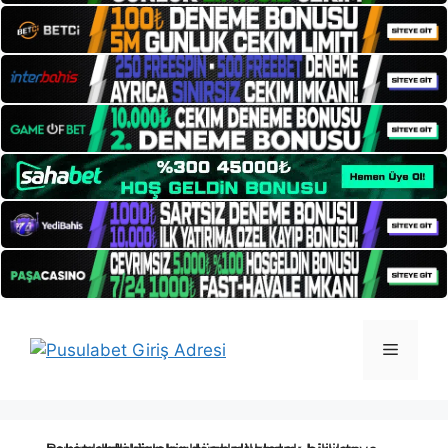
İçeriğe
atla
Menü