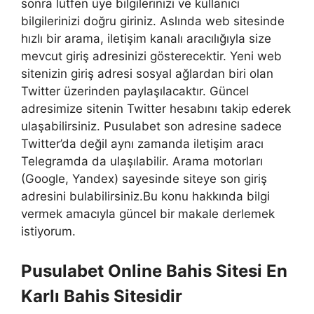
sonra lütfen üye bilgilerinizi ve kullanıcı
bilgilerinizi doğru giriniz. Aslında web sitesinde
hızlı bir arama, iletişim kanalı aracılığıyla size
mevcut giriş adresinizi gösterecektir. Yeni web
sitenizin giriş adresi sosyal ağlardan biri olan
Twitter üzerinden paylaşılacaktır. Güncel
adresimize sitenin Twitter hesabını takip ederek
ulaşabilirsiniz. Pusulabet son adresine sadece
Twitter’da değil aynı zamanda iletişim aracı
Telegramda da ulaşılabilir. Arama motorları
(Google, Yandex) sayesinde siteye son giriş
adresini bulabilirsiniz.Bu konu hakkında bilgi
vermek amacıyla güncel bir makale derlemek
istiyorum.
Pusulabet Online Bahis Sitesi En
Karlı Bahis Sitesidir