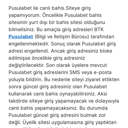
Pusulabet ile canlı bahis.Siteye giriş
yapamıyorum. Öncelikle Pusulabet bahis
sitesinin yurt dışı bir bahis sitesi olduğunu
bilmelisiniz. Bu amaçla giriş adresleri BTK
Pusulabet
(Bilgi ve İletişim Bürosu) tarafından
engellenmektedir. Sonuç olarak Pusulabet giriş
adresi engellendi. Ancak giriş adresiniz bloke
edilmişse öncelikle giriş adresiniz
değiştirilecektir. Son olarak üyelere mevcut
Pusulabet giriş adreslerini SMS veya e-posta
yoluyla bildirin. Bu nedenle siteyi ziyaret ettikten
sonra güncel giriş adresiniz olan Pusulabet
kullanarak canlı bahis oynayabilirsiniz. Aksi
takdirde siteye giriş yapamayacak ve dolayısıyla
canlı bahis yapamayacaksınız. Bu durumda
Pusulabet güncel giriş adresini bulmak zor
değil. Üyelik sitesi uygulamasına giriş yaptıktan