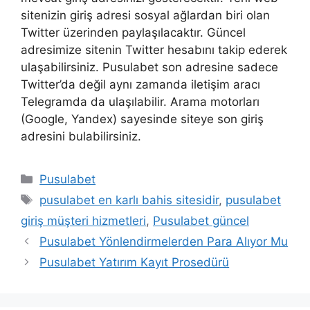
sitenizin giriş adresi sosyal ağlardan biri olan
Twitter üzerinden paylaşılacaktır. Güncel
adresimize sitenin Twitter hesabını takip ederek
ulaşabilirsiniz. Pusulabet son adresine sadece
Twitter’da değil aynı zamanda iletişim aracı
Telegramda da ulaşılabilir. Arama motorları
(Google, Yandex) sayesinde siteye son giriş
adresini bulabilirsiniz.
Kategoriler
Pusulabet
Etiketler
pusulabet en karlı bahis sitesidir
,
pusulabet
giriş müşteri hizmetleri
,
Pusulabet güncel
Yazı
Pusulabet Yönlendirmelerden Para Alıyor Mu
dolaşımı
Pusulabet Yatırım Kayıt Prosedürü