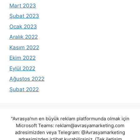
Mart 2023
Şubat 2023
Ocak 2023
Aralık 2022
Kasım 2022
Ekim 2022
Eylül 2022
Ağustos 2022
Şubat 2022
"Avrasya'nın en büyük reklam platformunda olmak için
Microsoft Teams:
reklam@avrasyamarketing.com
adresimizden veya Telegram: @Avrasyamarketing
adresimizden irtibat kurabilirsiniz. (Tek iletişim