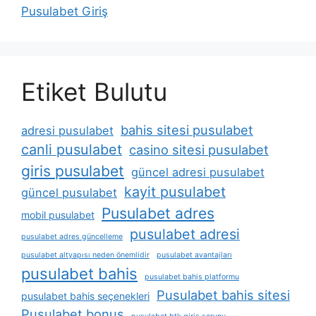
Pusulabet Giriş
Etiket Bulutu
bahis sitesi pusulabet
adresi pusulabet
canli pusulabet
casino sitesi pusulabet
giris pusulabet
güncel adresi pusulabet
kayit pusulabet
güncel pusulabet
Pusulabet adres
mobil pusulabet
pusulabet adresi
pusulabet adres güncelleme
pusulabet altyapısı neden önemlidir
pusulabet avantajları
pusulabet bahis
pusulabet bahis platformu
Pusulabet bahis sitesi
pusulabet bahis seçenekleri
Pusulabet bonus