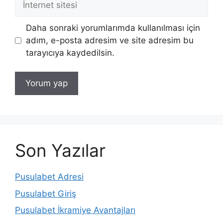
sitesi
Daha sonraki yorumlarımda kullanılması için
adım, e-posta adresim ve site adresim bu
tarayıcıya kaydedilsin.
Son Yazılar
Pusulabet Adresi
Pusulabet Giriş
Pusulabet İkramiye Avantajları