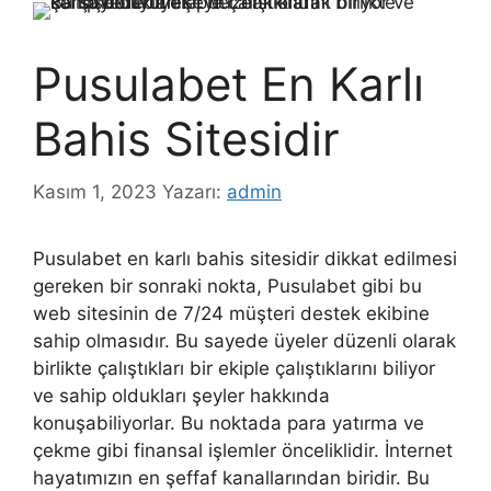
Pusulabet En Karlı
Bahis Sitesidir
Kasım 1, 2023
Yazarı:
admin
Pusulabet en karlı bahis sitesidir dikkat edilmesi
gereken bir sonraki nokta, Pusulabet gibi bu
web sitesinin de 7/24 müşteri destek ekibine
sahip olmasıdır. Bu sayede üyeler düzenli olarak
birlikte çalıştıkları bir ekiple çalıştıklarını biliyor
ve sahip oldukları şeyler hakkında
konuşabiliyorlar. Bu noktada para yatırma ve
çekme gibi finansal işlemler önceliklidir. İnternet
hayatımızın en şeffaf kanallarından biridir. Bu