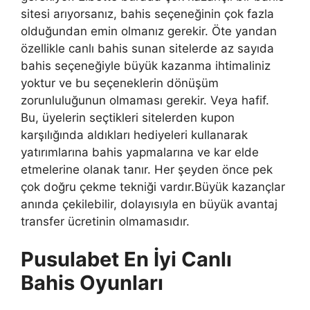
sitesi arıyorsanız, bahis seçeneğinin çok fazla
olduğundan emin olmanız gerekir. Öte yandan
özellikle canlı bahis sunan sitelerde az sayıda
bahis seçeneğiyle büyük kazanma ihtimaliniz
yoktur ve bu seçeneklerin dönüşüm
zorunluluğunun olmaması gerekir. Veya hafif.
Bu, üyelerin seçtikleri sitelerden kupon
karşılığında aldıkları hediyeleri kullanarak
yatırımlarına bahis yapmalarına ve kar elde
etmelerine olanak tanır. Her şeyden önce pek
çok doğru çekme tekniği vardır.Büyük kazançlar
anında çekilebilir, dolayısıyla en büyük avantaj
transfer ücretinin olmamasıdır.
Pusulabet En İyi Canlı
Bahis Oyunları