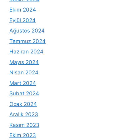
Ekim 2024
Eylül 2024
Ağustos 2024
Temmuz 2024
Haziran 2024
Mayıs 2024
Nisan 2024
Mart 2024
Şubat 2024
Ocak 2024
Aralık 2023
Kasım 2023
Ekim 2023