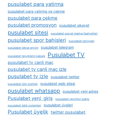
pusulabet para yatirma
pusulabet para yatırma ve çekme
pusulabet para çekme
pusulabet promosyon
pusulabet sikayet
pusulabet sitesi
pusulabet sosyal medya faaliyetleri
pusulabet spor bahisleri
pusulabet tartışılan
pusulabet telegram
pusulabet tekrar erişim
Pusulabet TV
pusulabet teşviklerin kabulü
pusulabet tv canli maç
pusulabet tv canli maç izle
pusulabet tv izle
pusulabet twitter
pusulabet web sitesi
pusulabet türk mutfağı
pusulabet whatsapp
pusulabet yeni adres
Pusulabet yeni giriş
pusulabet çevrimiçi bahis
pusulabet üyeleri
pusulabet ödül sistemleri
Pusulabet üyelik
twitter pusulabet