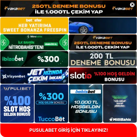
×
PUSULABET GİRİŞ İÇİN TIKLAYINIZ!