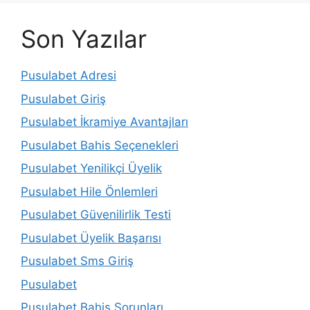
Son Yazılar
Pusulabet Adresi
Pusulabet Giriş
Pusulabet İkramiye Avantajları
Pusulabet Bahis Seçenekleri
Pusulabet Yenilikçi Üyelik
Pusulabet Hile Önlemleri
Pusulabet Güvenilirlik Testi
Pusulabet Üyelik Başarısı
Pusulabet Sms Giriş
Pusulabet
Pusulabet Bahis Sorunları