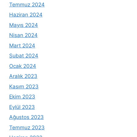
Temmuz 2024
Haziran 2024
Mayıs 2024
Nisan 2024
Mart 2024
Şubat 2024
Ocak 2024
Aralık 2023
Kasım 2023
Ekim 2023
Eylül 2023
Ağustos 2023
Temmuz 2023