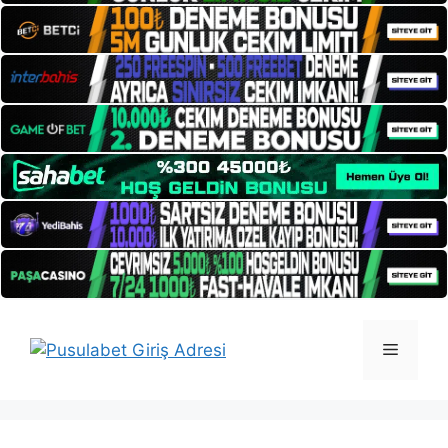
İçeriğe
atla
Menü