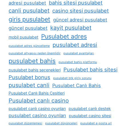
bahis sitesi pusulabet
adresi pusulabet
canli pusulabet
casino sitesi pusulabet
giris pusulabet
güncel adresi pusulabet
kayit pusulabet
güncel pusulabet
Pusulabet adres
mobil pusulabet
pusulabet adresi
pusulabet adres güncelleme
pusulabet altyapısı neden önemlidir
pusulabet avantajları
pusulabet bahis
pusulabet bahis platformu
Pusulabet bahis sitesi
pusulabet bahis seçenekleri
Pusulabet bonus
pusulabet btk giriş sorunu
pusulabet canli
Pusulabet Canlı Bahis
Pusulabet Canlı Bahis Çeşitleri
Pusulabet canlı casino
pusulabet canlı casino oyunları
pusulabet canlı destek
pusulabet casino oyunları
pusulabet casino sitesi
pusulabet düzenlemesi
pusulabet düşünceleri
pusulabet e-posta url