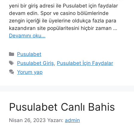
yeni bir giriş adresi ile Pusulabet için faydalar
devam edin. Spor ve casino bölümlerinde
zengin içeriği ile üyelerine oldukça fazla para
kazandıran site popülaritesini hiçbir zaman …
Devamını oku…
Kategoriler
Pusulabet
Etiketler
Pusulabet Giriş
,
Pusulabet İçin Faydalar
Yorum yap
Pusulabet Canlı Bahis
Nisan 26, 2023
Yazarı:
admin