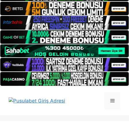
İçeriğe
atla
Menü