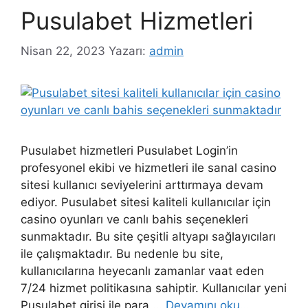
Pusulabet Hizmetleri
Nisan 22, 2023
Yazarı:
admin
Pusulabet hizmetleri Pusulabet Login’in
profesyonel ekibi ve hizmetleri ile sanal casino
sitesi kullanıcı seviyelerini arttırmaya devam
ediyor. Pusulabet sitesi kaliteli kullanıcılar için
casino oyunları ve canlı bahis seçenekleri
sunmaktadır. Bu site çeşitli altyapı sağlayıcıları
ile çalışmaktadır. Bu nedenle bu site,
kullanıcılarına heyecanlı zamanlar vaat eden
7/24 hizmet politikasına sahiptir. Kullanıcılar yeni
Pusulabet girişi ile para …
Devamını oku…