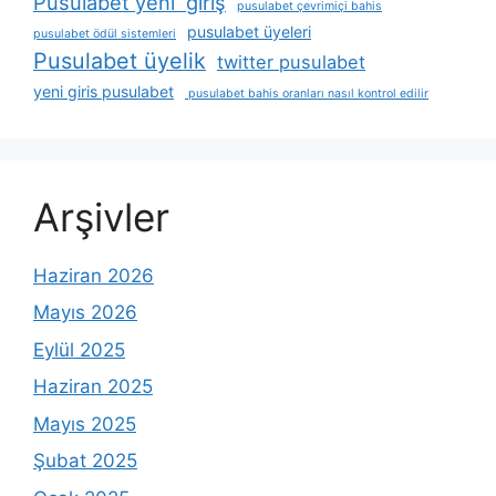
Pusulabet yeni giriş
pusulabet çevrimiçi bahis
pusulabet üyeleri
pusulabet ödül sistemleri
Pusulabet üyelik
twitter pusulabet
yeni giris pusulabet
pusulabet bahis oranları nasıl kontrol edilir
Arşivler
Haziran 2026
Mayıs 2026
Eylül 2025
Haziran 2025
Mayıs 2025
Şubat 2025