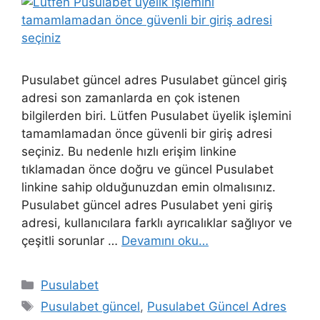
Pusulabet güncel adres Pusulabet güncel giriş
adresi son zamanlarda en çok istenen
bilgilerden biri. Lütfen Pusulabet üyelik işlemini
tamamlamadan önce güvenli bir giriş adresi
seçiniz. Bu nedenle hızlı erişim linkine
tıklamadan önce doğru ve güncel Pusulabet
linkine sahip olduğunuzdan emin olmalısınız.
Pusulabet güncel adres Pusulabet yeni giriş
adresi, kullanıcılara farklı ayrıcalıklar sağlıyor ve
çeşitli sorunlar …
Devamını oku…
Kategoriler
Pusulabet
Etiketler
Pusulabet güncel
,
Pusulabet Güncel Adres