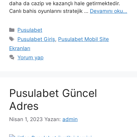
daha da cazip ve kazançlı hale getirmektedir.
Canlı bahis oyunlarını stratejik …
Devamını oku…
Kategoriler
Pusulabet
Etiketler
Pusulabet Giriş
,
Pusulabet Mobil Site
Ekranları
Yorum yap
Pusulabet Güncel
Adres
Nisan 1, 2023
Yazarı:
admin