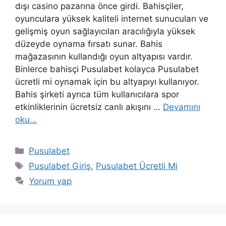
dışı casino pazarına önce girdi. Bahisçiler,
oyunculara yüksek kaliteli internet sunucuları ve
gelişmiş oyun sağlayıcıları aracılığıyla yüksek
düzeyde oynama fırsatı sunar. Bahis
mağazasının kullandığı oyun altyapısı vardır.
Binlerce bahisçi Pusulabet kolayca Pusulabet
ücretli mi oynamak için bu altyapıyı kullanıyor.
Bahis şirketi ayrıca tüm kullanıcılara spor
etkinliklerinin ücretsiz canlı akışını …
Devamını
oku…
Kategoriler
Pusulabet
Etiketler
Pusulabet Giriş
,
Pusulabet Ücretli Mi
Yorum yap