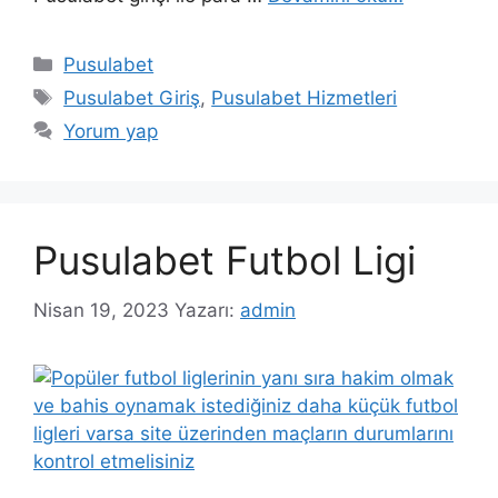
Kategoriler
Pusulabet
Etiketler
Pusulabet Giriş
,
Pusulabet Hizmetleri
Yorum yap
Pusulabet Futbol Ligi
Nisan 19, 2023
Yazarı:
admin