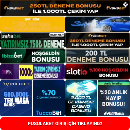
×
PUSULABET GİRİŞ İÇİN TIKLAYINIZ!