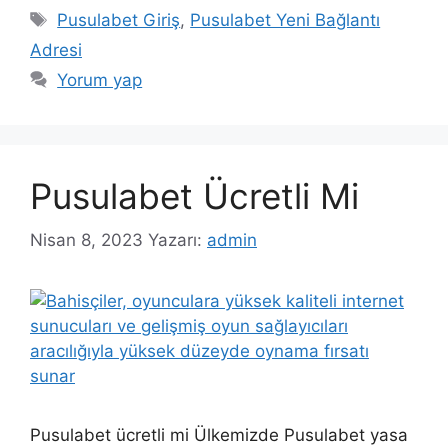
Etiketler
Pusulabet Giriş
,
Pusulabet Yeni Bağlantı
Adresi
Yorum yap
Pusulabet Ücretli Mi
Nisan 8, 2023
Yazarı:
admin
Pusulabet ücretli mi Ülkemizde Pusulabet yasa