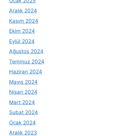
Ocak 2025
Aralık 2024
Kasım 2024
Ekim 2024
Eylül 2024
Ağustos 2024
Temmuz 2024
Haziran 2024
Mayıs 2024
Nisan 2024
Mart 2024
Şubat 2024
Ocak 2024
Aralık 2023