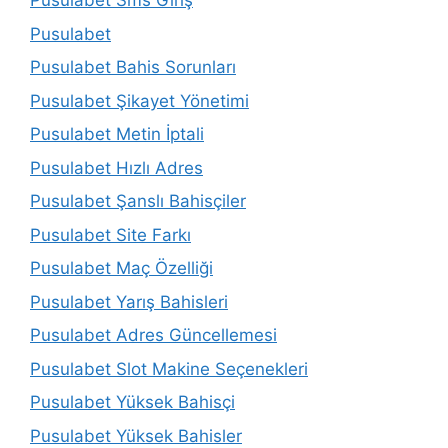
Pusulabet Sms Giriş
Pusulabet
Pusulabet Bahis Sorunları
Pusulabet Şikayet Yönetimi
Pusulabet Metin İptali
Pusulabet Hızlı Adres
Pusulabet Şanslı Bahisçiler
Pusulabet Site Farkı
Pusulabet Maç Özelliği
Pusulabet Yarış Bahisleri
Pusulabet Adres Güncellemesi
Pusulabet Slot Makine Seçenekleri
Pusulabet Yüksek Bahisçi
Pusulabet Yüksek Bahisler