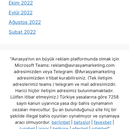
Ekim 2022
Eylül 2022
Ağustos 2022
Şubat 2022
"Avrasya'nın en büyük reklam platformunda olmak için
Microsoft Teams:
reklam@avrasyamarketing.com
adresimizden veya Telegram: @Avrasyamarketing
adresimizden irtibat kurabilirsiniz. (Tek iletişim
adreslerimiz teams / telegram ve mail adresimizdir.
Harici hiçbir iletişim adresimiz bulunmamaktadır.
Lütfen itibar etmeyiniz.) Türkiye yasalarına göre 7258
sayılı kanun uyarınca yasa dışı bahis oynamanın
cezaları mevcuttur. Şu an bulunduğunuz site hiç bir
şekilde illegal bahis oyunları oynatmıyor ve oynamaya
aracı olmuyordur.
berlinbet
|
betxslot
|
favexbet
|
lugabet
|
ispor
|
betkore
|
efesbet
|
odakbet
"