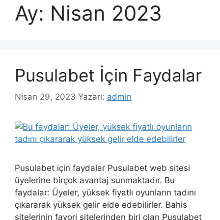
Ay:
Nisan 2023
Pusulabet İçin Faydalar
Nisan 29, 2023
Yazarı:
admin
Pusulabet için faydalar Pusulabet web sitesi
üyelerine birçok avantaj sunmaktadır. Bu
faydalar: Üyeler, yüksek fiyatlı oyunların tadını
çıkararak yüksek gelir elde edebilirler. Bahis
sitelerinin favori sitelerinden biri olan Pusulabet