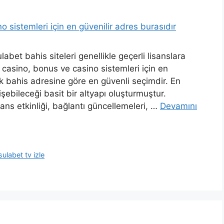
abet bahis siteleri genellikle geçerli lisanslara
lı casino, bonus ve casino sistemleri için en
ok bahis adresine göre en güvenli seçimdir. En
şebileceği basit bir altyapı oluşturmuştur.
sans etkinliği, bağlantı güncellemeleri, …
Devamını
ulabet tv izle