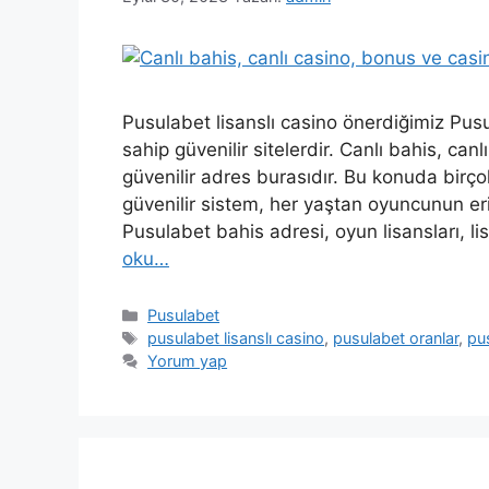
Pusulabet lisanslı casino önerdiğimiz Pusul
sahip güvenilir sitelerdir. Canlı bahis, can
güvenilir adres burasıdır. Bu konuda birç
güvenilir sistem, her yaştan oyuncunun eri
Pusulabet bahis adresi, oyun lisansları, li
oku…
Kategoriler
Pusulabet
Etiketler
pusulabet lisanslı casino
,
pusulabet oranlar
,
pus
Yorum yap