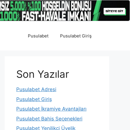
Pusulabet
Pusulabet Giriş
Son Yazılar
Pusulabet Adresi
Pusulabet Giriş
Pusulabet İkramiye Avantajları
Pusulabet Bahis Seçenekleri
Pusulabet Yenilikçi Üyelik