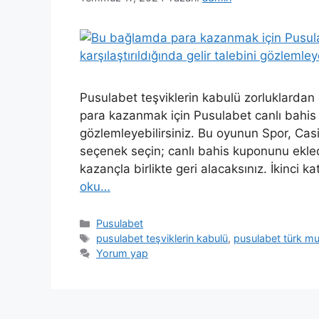
Pusulabet teşviklerin kabulü zorluklardan 
para kazanmak için Pusulabet canlı bahis ve 
gözlemleyebilirsiniz. Bu oyunun Spor, Cas
seçenek seçin; canlı bahis kuponunu eklediğ
kazançla birlikte geri alacaksınız. İkinci 
oku…
Kategoriler
Pusulabet
Etiketler
pusulabet teşviklerin kabulü
,
pusulabet türk mu
Yorum yap