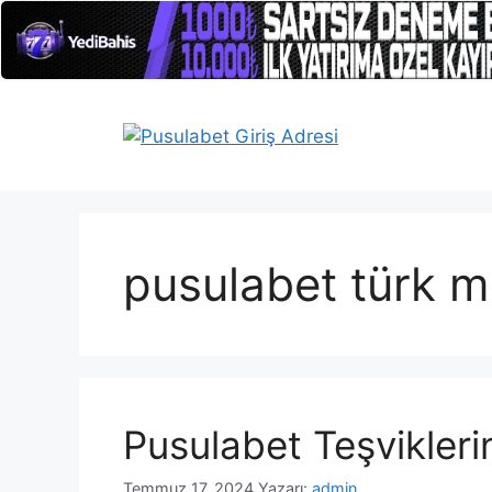
İçeriğe
atla
pusulabet türk m
Pusulabet Teşvikleri
Temmuz 17, 2024
Yazarı:
admin