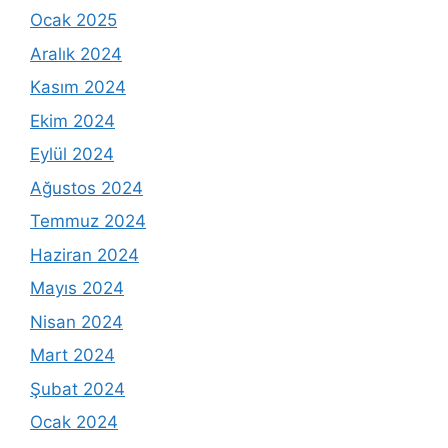
Ocak 2025
Aralık 2024
Kasım 2024
Ekim 2024
Eylül 2024
Ağustos 2024
Temmuz 2024
Haziran 2024
Mayıs 2024
Nisan 2024
Mart 2024
Şubat 2024
Ocak 2024