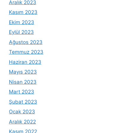
Aralık 2023
Kasım 2023
Ekim 2023
Eylül 2023
Ağustos 2023
Temmuz 2023
Haziran 2023
Mayıs 2023
Nisan 2023
Mart 2023
Şubat 2023
Ocak 2023
Aralık 2022
Kasım 2022