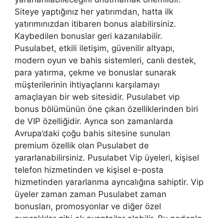
Siteye yaptığınız her yatırımdan, hatta ilk
yatırımınızdan itibaren bonus alabilirsiniz.
Kaybedilen bonuslar geri kazanılabilir.
Pusulabet, etkili iletişim, güvenilir altyapı,
modern oyun ve bahis sistemleri, canlı destek,
para yatırma, çekme ve bonuslar sunarak
müşterilerinin ihtiyaçlarını karşılamayı
amaçlayan bir web sitesidir. Pusulabet vip
bonus bölümünün öne çıkan özelliklerinden biri
de VIP özelliğidir. Ayrıca son zamanlarda
Avrupa’daki çoğu bahis sitesine sunulan
premium özellik olan Pusulabet de
yararlanabilirsiniz. Pusulabet Vip üyeleri, kişisel
telefon hizmetinden ve kişisel e-posta
hizmetinden yararlanma ayrıcalığına sahiptir. Vip
üyeler zaman zaman Pusulabet zaman
bonusları, promosyonlar ve diğer özel