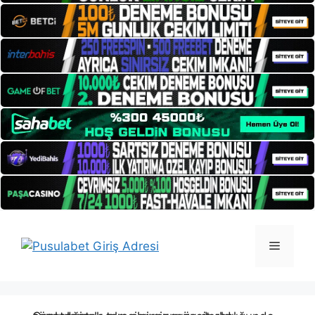
İçeriğe
atla
Menü