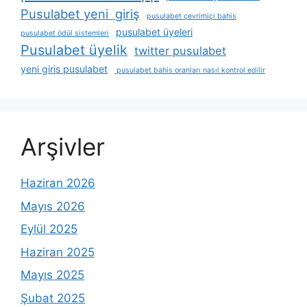
Pusulabet yeni giriş
pusulabet çevrimiçi bahis
pusulabet üyeleri
pusulabet ödül sistemleri
Pusulabet üyelik
twitter pusulabet
yeni giris pusulabet
pusulabet bahis oranları nasıl kontrol edilir
Arşivler
Haziran 2026
Mayıs 2026
Eylül 2025
Haziran 2025
Mayıs 2025
Şubat 2025