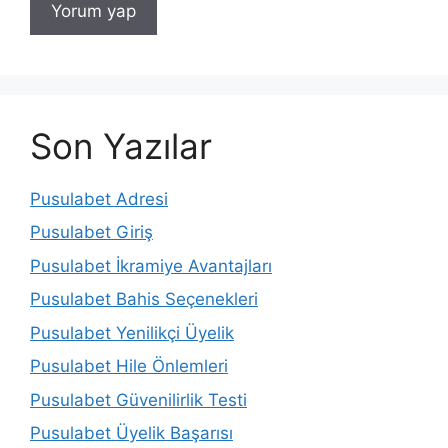
Son Yazılar
Pusulabet Adresi
Pusulabet Giriş
Pusulabet İkramiye Avantajları
Pusulabet Bahis Seçenekleri
Pusulabet Yenilikçi Üyelik
Pusulabet Hile Önlemleri
Pusulabet Güvenilirlik Testi
Pusulabet Üyelik Başarısı