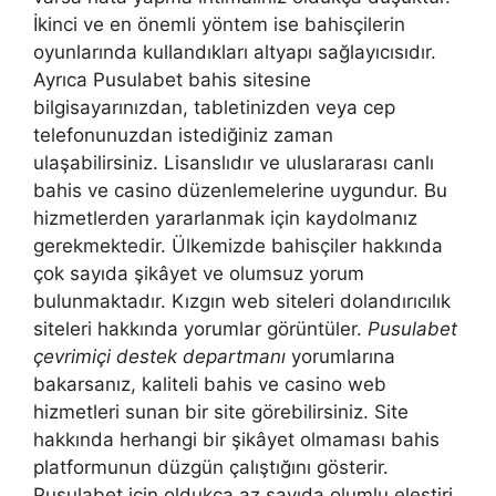
İkinci ve en önemli yöntem ise bahisçilerin
oyunlarında kullandıkları altyapı sağlayıcısıdır.
Ayrıca Pusulabet bahis sitesine
bilgisayarınızdan, tabletinizden veya cep
telefonunuzdan istediğiniz zaman
ulaşabilirsiniz. Lisanslıdır ve uluslararası canlı
bahis ve casino düzenlemelerine uygundur. Bu
hizmetlerden yararlanmak için kaydolmanız
gerekmektedir. Ülkemizde bahisçiler hakkında
çok sayıda şikâyet ve olumsuz yorum
bulunmaktadır. Kızgın web siteleri dolandırıcılık
siteleri hakkında yorumlar görüntüler.
Pusulabet
çevrimiçi destek departmanı
yorumlarına
bakarsanız, kaliteli bahis ve casino web
hizmetleri sunan bir site görebilirsiniz. Site
hakkında herhangi bir şikâyet olmaması bahis
platformunun düzgün çalıştığını gösterir.
Pusulabet için oldukça az sayıda olumlu eleştiri