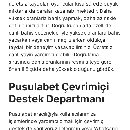
ücretsiz kaydolan oyuncular kısa sürede büyük
miktarlarda paralar kazanabilmektedir. Daha
yüksek oranlarla bahis yapmak, daha az riskle
getirilerinizi artırır. Doğru kuponlarla özellikle
canlı bahis seçenekleriyle yüksek oranlara bahis
yaparken veya canlı maç izlerken oldukça
faydalı bir deneyim yaşayabilirsiniz. Ücretsiz
canlı yayın yardımcı olabilir. Doğrulama
sırasında bahis oranlarının resmi siteye göre
önemli ölçüde daha yüksek olduğunu gördük.
Pusulabet Çevrimiçi
Destek Departmanı
Pusulabet aracılığıyla kullanıcılarımıza
işlemlerinde yardımcı olmak için çevrimiçi
destek de sağlıyoruz.Telegram veya Whatsapp