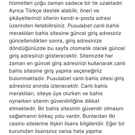
hizmetleri çoğu zaman sadece bir tık uzaktadır.
Ayrıca Türkçe destek alabilir, öneri ve
şikâyetlerinizi sitenin kendi e-posta adresi
üzerinden iletebilirsiniz.
Pusulabet canlı bahis
meraklıları
bahis sitesine güncel giriş adresiniz
güncellendikten sonra, giriş adresinize
döndüğünüzde bu sayfa otomatik olarak güncel
giriş adresinizi gösterecektir. Sitemizde her
zaman en güncel giriş adresinizi kullanarak canlı
bahis sitesine giriş yapma seçeneğiniz
bulunmaktadır. Pusulabet canlı bahis sitesi giriş
adresiniz anında izlenecektir. Canlı bahis
meraklıları, siteye üye olurken ve bahis
oynarken sitenin güvenilirliğine dikkat
etmektedir. Bir bahis sitesinin güvenilir olmasını
sağlamanın birkaç yolu vardır. Bunlardan ilki
casino sitelerine ilişkin lisans bilgileridir. Eğer bir
kurumdan lisansınız varsa hata yapma