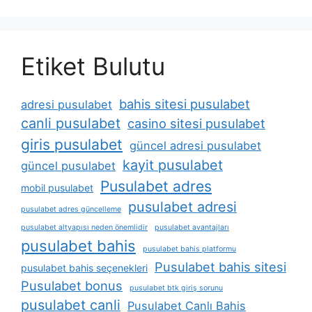
Etiket Bulutu
bahis sitesi pusulabet
adresi pusulabet
canli pusulabet
casino sitesi pusulabet
giris pusulabet
güncel adresi pusulabet
kayit pusulabet
güncel pusulabet
Pusulabet adres
mobil pusulabet
pusulabet adresi
pusulabet adres güncelleme
pusulabet altyapısı neden önemlidir
pusulabet avantajları
pusulabet bahis
pusulabet bahis platformu
Pusulabet bahis sitesi
pusulabet bahis seçenekleri
Pusulabet bonus
pusulabet btk giriş sorunu
pusulabet canli
Pusulabet Canlı Bahis