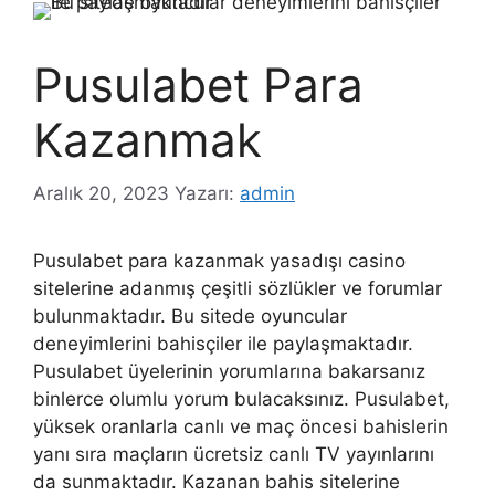
Pusulabet Para
Kazanmak
Aralık 20, 2023
Yazarı:
admin
Pusulabet para kazanmak yasadışı casino
sitelerine adanmış çeşitli sözlükler ve forumlar
bulunmaktadır. Bu sitede oyuncular
deneyimlerini bahisçiler ile paylaşmaktadır.
Pusulabet üyelerinin yorumlarına bakarsanız
binlerce olumlu yorum bulacaksınız. Pusulabet,
yüksek oranlarla canlı ve maç öncesi bahislerin
yanı sıra maçların ücretsiz canlı TV yayınlarını
da sunmaktadır. Kazanan bahis sitelerine