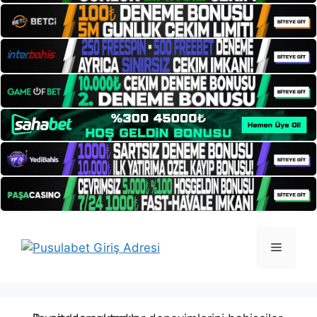
İçeriğe
atla
Menü