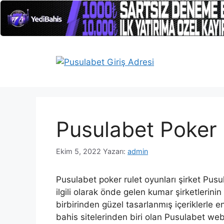
İçeriğe
atla
Pusulabet Poker 
Ekim 5, 2022
Yazarı:
admin
Pusulabet poker rulet oyunları şirket Pusul
ilgili olarak önde gelen kumar şirketlerini
birbirinden güzel tasarlanmış içeriklerle en
bahis sitelerinden biri olan Pusulabet web