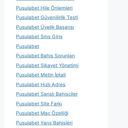
Pusulabet Hile Önlemleri
Pusulabet Güvenilirlik Testi
Pusulabet Üyelik Başarısı
Pusulabet Sms Giriş
Pusulabet
Pusulabet Bahis Sorunları
Pusulabet Şikayet Yönetimi
Pusulabet Metin İptali
Pusulabet Hızlı Adres
Pusulabet Şanslı Bahisçiler
Pusulabet Site Farkı
Pusulabet Maç Özelliği
Pusulabet Yarış Bahisleri