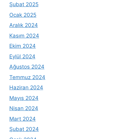
Şubat 2025
Ocak 2025
Aralık 2024
Kasım 2024
Ekim 2024
Eylül 2024
Ağustos 2024
Temmuz 2024
Haziran 2024
Mayıs 2024
Nisan 2024
Mart 2024
Şubat 2024