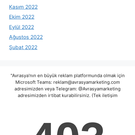
Kasım 2022
Ekim 2022
Eylül 2022
Ağustos 2022
Şubat 2022
"Avrasya'nın en büyük reklam platformunda olmak için
Microsoft Teams:
reklam@avrasyamarketing.com
adresimizden veya Telegram: @Avrasyamarketing
adresimizden irtibat kurabilirsiniz. (Tek iletişim
adreslerimiz teams / telegram ve mail adresimizdir.
Harici hiçbir iletişim adresimiz bulunmamaktadır.
Lütfen itibar etmeyiniz.) Türkiye yasalarına göre 7258
sayılı kanun uyarınca yasa dışı bahis oynamanın
cezaları mevcuttur. Şu an bulunduğunuz site hiç bir