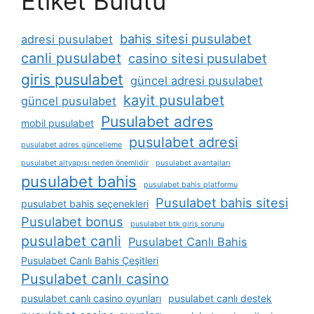
Etiket Bulutu
bahis sitesi pusulabet
adresi pusulabet
canli pusulabet
casino sitesi pusulabet
giris pusulabet
güncel adresi pusulabet
kayit pusulabet
güncel pusulabet
Pusulabet adres
mobil pusulabet
pusulabet adresi
pusulabet adres güncelleme
pusulabet altyapısı neden önemlidir
pusulabet avantajları
pusulabet bahis
pusulabet bahis platformu
Pusulabet bahis sitesi
pusulabet bahis seçenekleri
Pusulabet bonus
pusulabet btk giriş sorunu
pusulabet canli
Pusulabet Canlı Bahis
Pusulabet Canlı Bahis Çeşitleri
Pusulabet canlı casino
pusulabet canlı casino oyunları
pusulabet canlı destek