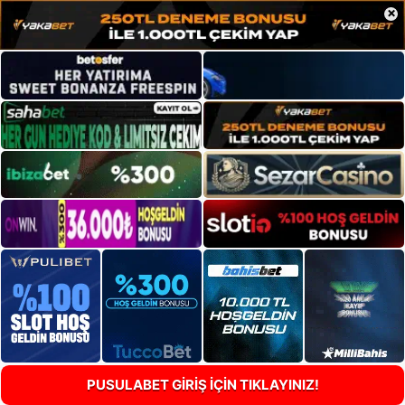
×
PUSULABET GİRİŞ İÇİN TIKLAYINIZ!