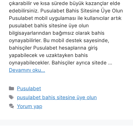
çıkarabilir ve kısa sürede büyük kazançlar elde
edebilirsiniz. Pusulabet Bahis Sitesine Üye Olun
Pusulabet mobil uygulaması ile kullanıcılar artık
pusulabet bahis sitesine üye olun
bilgisayarlarından bağımsız olarak bahis
oynayabilirler. Bu mobil destek sayesinde,
bahisçiler Pusulabet hesaplarına giriş
yapabilecek ve uzaktayken bahis
oynayabilecekler. Bahisçiler ayrıca sitede …
Devamını oku…
Kategoriler
Pusulabet
Etiketler
pusulabet bahis sitesine üye olun
Yorum yap