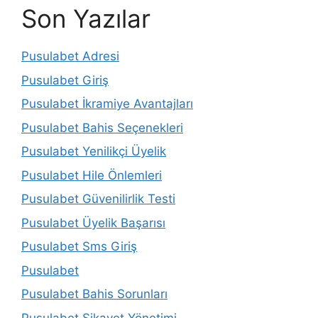
Son Yazılar
Pusulabet Adresi
Pusulabet Giriş
Pusulabet İkramiye Avantajları
Pusulabet Bahis Seçenekleri
Pusulabet Yenilikçi Üyelik
Pusulabet Hile Önlemleri
Pusulabet Güvenilirlik Testi
Pusulabet Üyelik Başarısı
Pusulabet Sms Giriş
Pusulabet
Pusulabet Bahis Sorunları
Pusulabet Şikayet Yönetimi