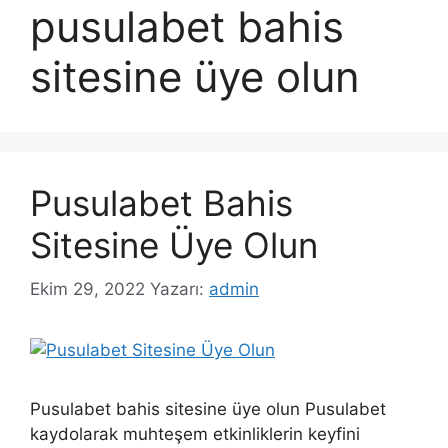
pusulabet bahis
sitesine üye olun
Pusulabet Bahis
Sitesine Üye Olun
Ekim 29, 2022
Yazarı:
admin
Pusulabet bahis sitesine üye olun Pusulabet
kaydolarak muhteşem etkinliklerin keyfini