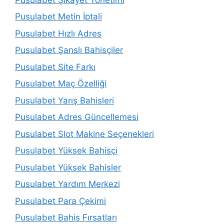
Pusulabet Metin İptali
Pusulabet Hızlı Adres
Pusulabet Şanslı Bahisçiler
Pusulabet Site Farkı
Pusulabet Maç Özelliği
Pusulabet Yarış Bahisleri
Pusulabet Adres Güncellemesi
Pusulabet Slot Makine Seçenekleri
Pusulabet Yüksek Bahisçi
Pusulabet Yüksek Bahisler
Pusulabet Yardım Merkezi
Pusulabet Para Çekimi
Pusulabet Bahis Fırsatları