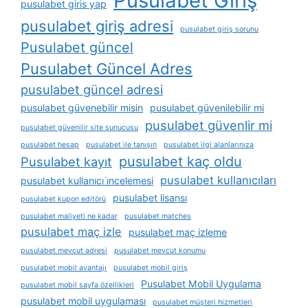
Pusulabet Giriş
pusulabet giris yap
pusulabet giriş adresi
pusulabet giriş sorunu
Pusulabet güncel
Pusulabet Güncel Adres
pusulabet güncel adresi
pusulabet güvenebilir misin
pusulabet güvenilebilir mi
pusulabet güvenlir mi
pusulabet güvenilir site sunucusu
pusulabet hesap
pusulabet i̇le tanışın
pusulabet i̇lgi alanlarınıza
pusulabet kaç oldu
Pusulabet kayıt
pusulabet kullanıcıları
pusulabet kullanıcı i̇ncelemesi
pusulabet lisansı
pusulabet kupon editörü
pusulabet maliyeti ne kadar
pusulabet matches
pusulabet maç izle
pusulabet maç izleme
pusulabet mevcut adresi
pusulabet mevcut konumu
pusulabet mobil avantajı
pusulabet mobil giriş
Pusulabet Mobil Uygulama
pusulabet mobil sayfa özellikleri
pusulabet mobil uygulaması
pusulabet müşteri hizmetleri