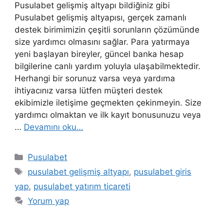
Pusulabet gelişmiş altyapı bildiğiniz gibi
Pusulabet gelişmiş altyapısı, gerçek zamanlı
destek birimimizin çeşitli sorunların çözümünde
size yardımcı olmasını sağlar. Para yatırmaya
yeni başlayan bireyler, güncel banka hesap
bilgilerine canlı yardım yoluyla ulaşabilmektedir.
Herhangi bir sorunuz varsa veya yardıma
ihtiyacınız varsa lütfen müşteri destek
ekibimizle iletişime geçmekten çekinmeyin. Size
yardımcı olmaktan ve ilk kayıt bonusunuzu veya
…
Devamını oku…
Kategoriler
Pusulabet
Etiketler
pusulabet gelişmiş altyapı
,
pusulabet giris
yap
,
pusulabet yatırım ticareti
Yorum yap