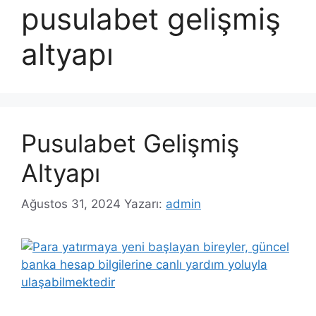
pusulabet gelişmiş
altyapı
Pusulabet Gelişmiş
Altyapı
Ağustos 31, 2024
Yazarı:
admin