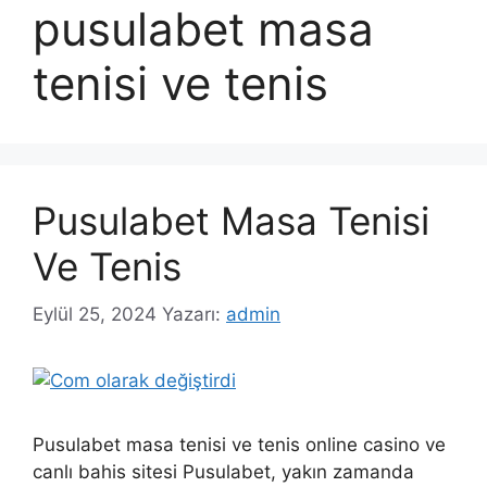
pusulabet masa
tenisi ve tenis
Pusulabet Masa Tenisi
Ve Tenis
Eylül 25, 2024
Yazarı:
admin
Pusulabet masa tenisi ve tenis online casino ve
canlı bahis sitesi Pusulabet, yakın zamanda