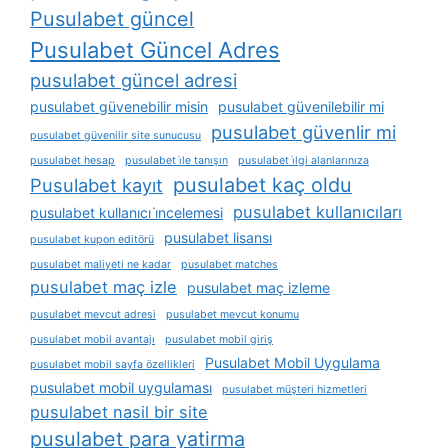
Pusulabet güncel
Pusulabet Güncel Adres
pusulabet güncel adresi
pusulabet güvenebilir misin
pusulabet güvenilebilir mi
pusulabet güvenlir mi
pusulabet güvenilir site sunucusu
pusulabet hesap
pusulabet i̇le tanışın
pusulabet i̇lgi alanlarınıza
pusulabet kaç oldu
Pusulabet kayıt
pusulabet kullanıcıları
pusulabet kullanıcı i̇ncelemesi
pusulabet lisansı
pusulabet kupon editörü
pusulabet maliyeti ne kadar
pusulabet matches
pusulabet maç izle
pusulabet maç izleme
pusulabet mevcut adresi
pusulabet mevcut konumu
pusulabet mobil avantajı
pusulabet mobil giriş
Pusulabet Mobil Uygulama
pusulabet mobil sayfa özellikleri
pusulabet mobil uygulaması
pusulabet müşteri hizmetleri
pusulabet nasil bir site
pusulabet para yatirma