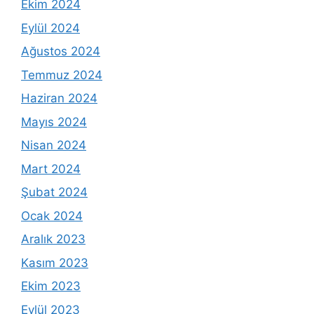
Ekim 2024
Eylül 2024
Ağustos 2024
Temmuz 2024
Haziran 2024
Mayıs 2024
Nisan 2024
Mart 2024
Şubat 2024
Ocak 2024
Aralık 2023
Kasım 2023
Ekim 2023
Eylül 2023