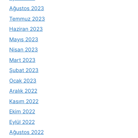
Ağustos 2023
Temmuz 2023
Haziran 2023
Mayıs 2023
Nisan 2023
Mart 2023
Şubat 2023
Ocak 2023
Aralık 2022
Kasım 2022
Ekim 2022
Eylül 2022
Ağustos 2022