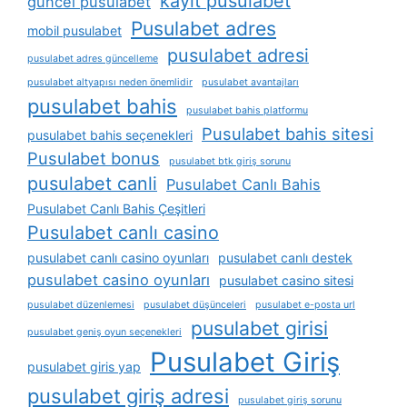
kayit pusulabet
güncel pusulabet
Pusulabet adres
mobil pusulabet
pusulabet adresi
pusulabet adres güncelleme
pusulabet altyapısı neden önemlidir
pusulabet avantajları
pusulabet bahis
pusulabet bahis platformu
Pusulabet bahis sitesi
pusulabet bahis seçenekleri
Pusulabet bonus
pusulabet btk giriş sorunu
pusulabet canli
Pusulabet Canlı Bahis
Pusulabet Canlı Bahis Çeşitleri
Pusulabet canlı casino
pusulabet canlı casino oyunları
pusulabet canlı destek
pusulabet casino oyunları
pusulabet casino sitesi
pusulabet düzenlemesi
pusulabet düşünceleri
pusulabet e-posta url
pusulabet girisi
pusulabet geniş oyun seçenekleri
Pusulabet Giriş
pusulabet giris yap
pusulabet giriş adresi
pusulabet giriş sorunu