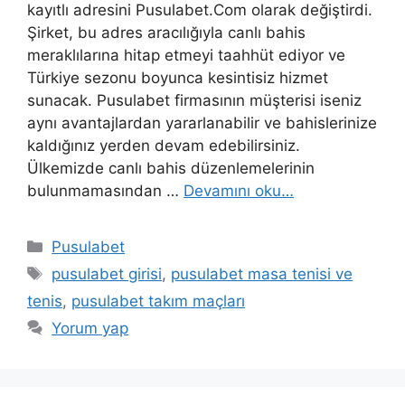
kayıtlı adresini Pusulabet.Com olarak değiştirdi.
Şirket, bu adres aracılığıyla canlı bahis
meraklılarına hitap etmeyi taahhüt ediyor ve
Türkiye sezonu boyunca kesintisiz hizmet
sunacak. Pusulabet firmasının müşterisi iseniz
aynı avantajlardan yararlanabilir ve bahislerinize
kaldığınız yerden devam edebilirsiniz.
Ülkemizde canlı bahis düzenlemelerinin
bulunmamasından …
Devamını oku…
Kategoriler
Pusulabet
Etiketler
pusulabet girisi
,
pusulabet masa tenisi ve
tenis
,
pusulabet takım maçları
Yorum yap