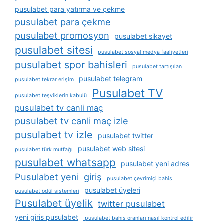
pusulabet para yatırma ve çekme
pusulabet para çekme
pusulabet promosyon
pusulabet sikayet
pusulabet sitesi
pusulabet sosyal medya faaliyetleri
pusulabet spor bahisleri
pusulabet tartışılan
pusulabet telegram
pusulabet tekrar erişim
Pusulabet TV
pusulabet teşviklerin kabulü
pusulabet tv canli maç
pusulabet tv canli maç izle
pusulabet tv izle
pusulabet twitter
pusulabet web sitesi
pusulabet türk mutfağı
pusulabet whatsapp
pusulabet yeni adres
Pusulabet yeni giriş
pusulabet çevrimiçi bahis
pusulabet üyeleri
pusulabet ödül sistemleri
Pusulabet üyelik
twitter pusulabet
yeni giris pusulabet
pusulabet bahis oranları nasıl kontrol edilir