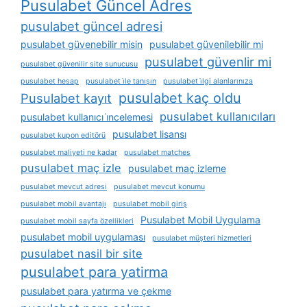
Pusulabet Güncel Adres
pusulabet güncel adresi
pusulabet güvenebilir misin
pusulabet güvenilebilir mi
pusulabet güvenlir mi
pusulabet güvenilir site sunucusu
pusulabet hesap
pusulabet i̇le tanışın
pusulabet i̇lgi alanlarınıza
pusulabet kaç oldu
Pusulabet kayıt
pusulabet kullanıcıları
pusulabet kullanıcı i̇ncelemesi
pusulabet lisansı
pusulabet kupon editörü
pusulabet maliyeti ne kadar
pusulabet matches
pusulabet maç izle
pusulabet maç izleme
pusulabet mevcut adresi
pusulabet mevcut konumu
pusulabet mobil avantajı
pusulabet mobil giriş
Pusulabet Mobil Uygulama
pusulabet mobil sayfa özellikleri
pusulabet mobil uygulaması
pusulabet müşteri hizmetleri
pusulabet nasil bir site
pusulabet para yatirma
pusulabet para yatırma ve çekme