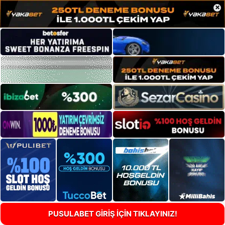
×
PUSULABET GİRİŞ İÇİN TIKLAYINIZ!