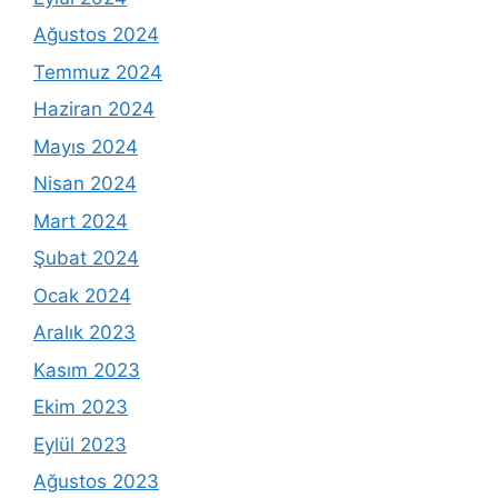
Ağustos 2024
Temmuz 2024
Haziran 2024
Mayıs 2024
Nisan 2024
Mart 2024
Şubat 2024
Ocak 2024
Aralık 2023
Kasım 2023
Ekim 2023
Eylül 2023
Ağustos 2023