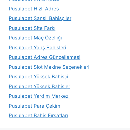
Pusulabet Hızlı Adres
Pusulabet Şanslı Bahisçiler
Pusulabet Site Farkı
Pusulabet Maç Özelliği
Pusulabet Yarış Bahisleri
Pusulabet Adres Güncellemesi
Pusulabet Slot Makine Seçenekleri
Pusulabet Yüksek Bahisçi
Pusulabet Yüksek Bahisler
Pusulabet Yardım Merkezi
Pusulabet Para Çekimi
Pusulabet Bahis Fırsatları