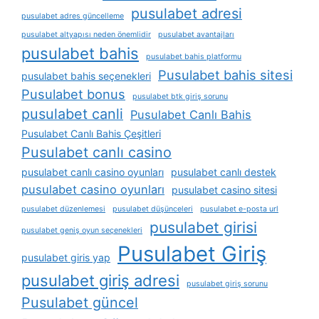
pusulabet adresi
pusulabet adres güncelleme
pusulabet altyapısı neden önemlidir
pusulabet avantajları
pusulabet bahis
pusulabet bahis platformu
Pusulabet bahis sitesi
pusulabet bahis seçenekleri
Pusulabet bonus
pusulabet btk giriş sorunu
pusulabet canli
Pusulabet Canlı Bahis
Pusulabet Canlı Bahis Çeşitleri
Pusulabet canlı casino
pusulabet canlı casino oyunları
pusulabet canlı destek
pusulabet casino oyunları
pusulabet casino sitesi
pusulabet düzenlemesi
pusulabet düşünceleri
pusulabet e-posta url
pusulabet girisi
pusulabet geniş oyun seçenekleri
Pusulabet Giriş
pusulabet giris yap
pusulabet giriş adresi
pusulabet giriş sorunu
Pusulabet güncel