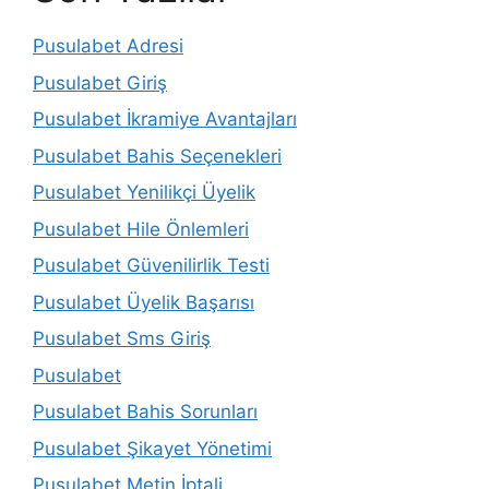
Pusulabet Adresi
Pusulabet Giriş
Pusulabet İkramiye Avantajları
Pusulabet Bahis Seçenekleri
Pusulabet Yenilikçi Üyelik
Pusulabet Hile Önlemleri
Pusulabet Güvenilirlik Testi
Pusulabet Üyelik Başarısı
Pusulabet Sms Giriş
Pusulabet
Pusulabet Bahis Sorunları
Pusulabet Şikayet Yönetimi
Pusulabet Metin İptali