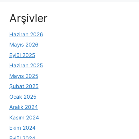
Arşivler
Haziran 2026
Mayıs 2026
Eylül 2025
Haziran 2025
Mayıs 2025
Şubat 2025
Ocak 2025
Aralık 2024
Kasım 2024
Ekim 2024
Eylül 2024