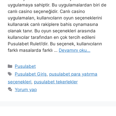
uygulamaya sahiptir. Bu uygulamalardan biri de
canlı casino seçeneğidir. Canlı casino
uygulamaları, kullanıcıların oyun seçeneklerini
kullanarak canlı rakiplere bahis oynamasına
olanak tanır. Bu oyun seçenekleri arasında
kullanıcılar tarafından en çok tercih edileni
Pusulabet Ruleti’dir. Bu seçenek, kullanıcıların
farklı masalarda farklı …
Devamını oku…
Kategoriler
Pusulabet
Etiketler
Pusulabet Giriş
,
pusulabet para yatırma
seçenekleri
,
pusulabet tekerlekler
Yorum yap