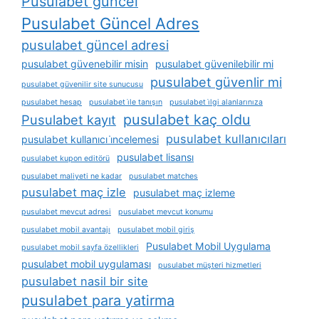
Pusulabet güncel
Pusulabet Güncel Adres
pusulabet güncel adresi
pusulabet güvenebilir misin
pusulabet güvenilebilir mi
pusulabet güvenlir mi
pusulabet güvenilir site sunucusu
pusulabet hesap
pusulabet i̇le tanışın
pusulabet i̇lgi alanlarınıza
pusulabet kaç oldu
Pusulabet kayıt
pusulabet kullanıcıları
pusulabet kullanıcı i̇ncelemesi
pusulabet lisansı
pusulabet kupon editörü
pusulabet maliyeti ne kadar
pusulabet matches
pusulabet maç izle
pusulabet maç izleme
pusulabet mevcut adresi
pusulabet mevcut konumu
pusulabet mobil avantajı
pusulabet mobil giriş
Pusulabet Mobil Uygulama
pusulabet mobil sayfa özellikleri
pusulabet mobil uygulaması
pusulabet müşteri hizmetleri
pusulabet nasil bir site
pusulabet para yatirma