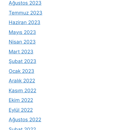
Ağustos 2023
Temmuz 2023
Haziran 2023
Mayıs 2023
Nisan 2023
Mart 2023
Şubat 2023
Ocak 2023
Aralık 2022
Kasım 2022
Ekim 2022
Eylül 2022
Ağustos 2022
Şubat 2022