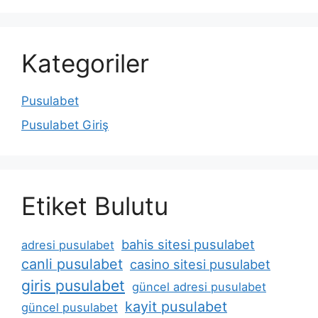
Kategoriler
Pusulabet
Pusulabet Giriş
Etiket Bulutu
bahis sitesi pusulabet
adresi pusulabet
canli pusulabet
casino sitesi pusulabet
giris pusulabet
güncel adresi pusulabet
kayit pusulabet
güncel pusulabet