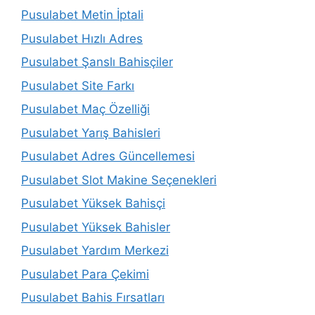
Pusulabet Metin İptali
Pusulabet Hızlı Adres
Pusulabet Şanslı Bahisçiler
Pusulabet Site Farkı
Pusulabet Maç Özelliği
Pusulabet Yarış Bahisleri
Pusulabet Adres Güncellemesi
Pusulabet Slot Makine Seçenekleri
Pusulabet Yüksek Bahisçi
Pusulabet Yüksek Bahisler
Pusulabet Yardım Merkezi
Pusulabet Para Çekimi
Pusulabet Bahis Fırsatları