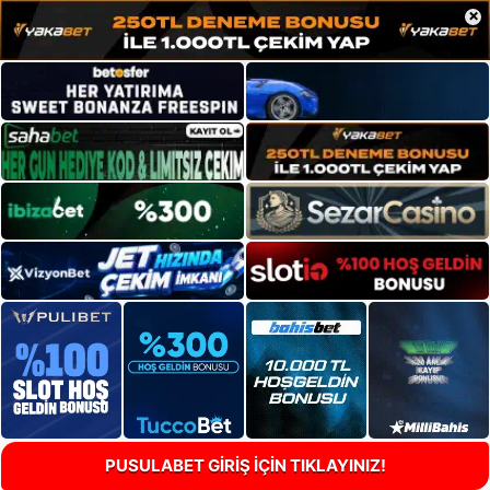
×
PUSULABET GİRİŞ İÇİN TIKLAYINIZ!