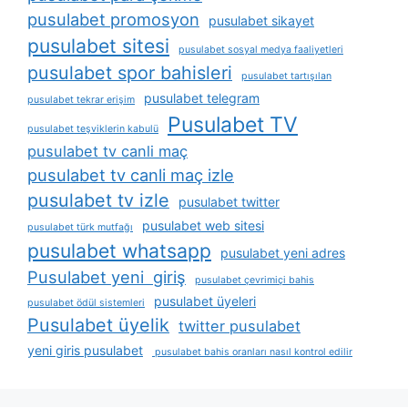
pusulabet promosyon
pusulabet sikayet
pusulabet sitesi
pusulabet sosyal medya faaliyetleri
pusulabet spor bahisleri
pusulabet tartışılan
pusulabet telegram
pusulabet tekrar erişim
Pusulabet TV
pusulabet teşviklerin kabulü
pusulabet tv canli maç
pusulabet tv canli maç izle
pusulabet tv izle
pusulabet twitter
pusulabet web sitesi
pusulabet türk mutfağı
pusulabet whatsapp
pusulabet yeni adres
Pusulabet yeni giriş
pusulabet çevrimiçi bahis
pusulabet üyeleri
pusulabet ödül sistemleri
Pusulabet üyelik
twitter pusulabet
yeni giris pusulabet
pusulabet bahis oranları nasıl kontrol edilir