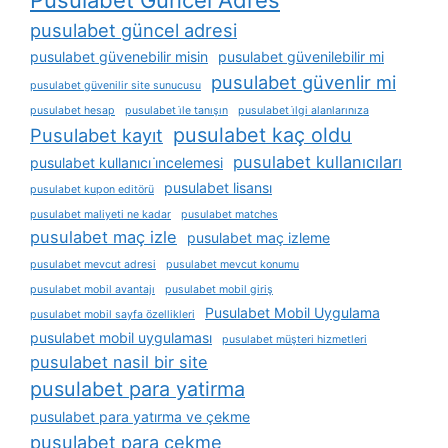
pusulabet güncel adresi
pusulabet güvenebilir misin
pusulabet güvenilebilir mi
pusulabet güvenlir mi
pusulabet güvenilir site sunucusu
pusulabet hesap
pusulabet i̇le tanışın
pusulabet i̇lgi alanlarınıza
pusulabet kaç oldu
Pusulabet kayıt
pusulabet kullanıcıları
pusulabet kullanıcı i̇ncelemesi
pusulabet lisansı
pusulabet kupon editörü
pusulabet maliyeti ne kadar
pusulabet matches
pusulabet maç izle
pusulabet maç izleme
pusulabet mevcut adresi
pusulabet mevcut konumu
pusulabet mobil avantajı
pusulabet mobil giriş
Pusulabet Mobil Uygulama
pusulabet mobil sayfa özellikleri
pusulabet mobil uygulaması
pusulabet müşteri hizmetleri
pusulabet nasil bir site
pusulabet para yatirma
pusulabet para yatırma ve çekme
pusulabet para çekme