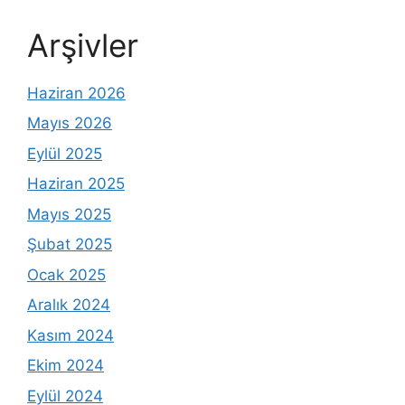
Arşivler
Haziran 2026
Mayıs 2026
Eylül 2025
Haziran 2025
Mayıs 2025
Şubat 2025
Ocak 2025
Aralık 2024
Kasım 2024
Ekim 2024
Eylül 2024