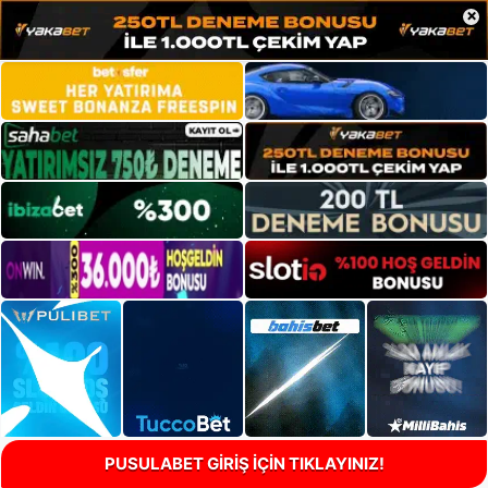
×
PUSULABET GİRİŞ İÇİN TIKLAYINIZ!