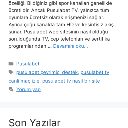
özelliği. Bildiğiniz gibi spor kanalları genellikle
ücretlidir. Ancak Pusulabet TV, yalnızca tüm
oyunlara ücretsiz olarak erişmenizi sağlar.
Ayrıca çoğu kanalda tam HD ve kesintisiz akış
sunar. Pusulabet web sitesinin nasıl olduğu
sorulduğunda TV, cep telefonları ve sertifika
programlarından …
Devamını oku…
Kategoriler
Pusulabet
Etiketler
pusulabet çevrimiçi destek
,
pusulabet tv
canli maç izle
,
pusulabet tv nasıl bir site
Yorum yap
Son Yazılar