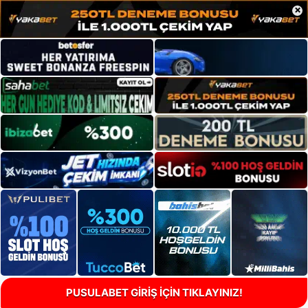
×
PUSULABET GİRİŞ İÇİN TIKLAYINIZ!