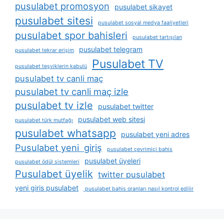
pusulabet promosyon
pusulabet sikayet
pusulabet sitesi
pusulabet sosyal medya faaliyetleri
pusulabet spor bahisleri
pusulabet tartışılan
pusulabet telegram
pusulabet tekrar erişim
Pusulabet TV
pusulabet teşviklerin kabulü
pusulabet tv canli maç
pusulabet tv canli maç izle
pusulabet tv izle
pusulabet twitter
pusulabet web sitesi
pusulabet türk mutfağı
pusulabet whatsapp
pusulabet yeni adres
Pusulabet yeni giriş
pusulabet çevrimiçi bahis
pusulabet üyeleri
pusulabet ödül sistemleri
Pusulabet üyelik
twitter pusulabet
yeni giris pusulabet
pusulabet bahis oranları nasıl kontrol edilir