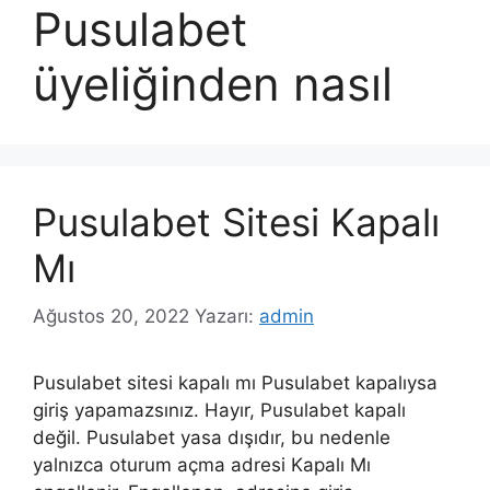
Pusulabet
üyeliğinden nasıl
Pusulabet Sitesi Kapalı
Mı
Ağustos 20, 2022
Yazarı:
admin
Pusulabet sitesi kapalı mı Pusulabet kapalıysa
giriş yapamazsınız. Hayır, Pusulabet kapalı
değil. Pusulabet yasa dışıdır, bu nedenle
yalnızca oturum açma adresi Kapalı Mı