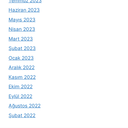
Temmuz 2023
Haziran 2023
Mayıs 2023
Nisan 2023
Mart 2023
Şubat 2023
Ocak 2023
Aralık 2022
Kasım 2022
Ekim 2022
Eylül 2022
Ağustos 2022
Şubat 2022