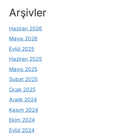
Arşivler
Haziran 2026
Mayıs 2026
Eylül 2025
Haziran 2025
Mayıs 2025
Şubat 2025
Ocak 2025
Aralık 2024
Kasım 2024
Ekim 2024
Eylül 2024