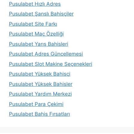
Pusulabet Hızlı Adres
Pusulabet Şanslı Bahisçiler
Pusulabet Site Farkı
Pusulabet Maç Özelliği
Pusulabet Yarış Bahisleri
Pusulabet Adres Güncellemesi
Pusulabet Slot Makine Seçenekleri
Pusulabet Yüksek Bahisçi
Pusulabet Yüksek Bahisler
Pusulabet Yardım Merkezi
Pusulabet Para Çekimi
Pusulabet Bahis Fırsatları