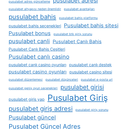
pusulabet adresi
pusulabet adres güncelleme
pusulabet altyapısı neden önemlidir
pusulabet avantajları
pusulabet bahis
pusulabet bahis platformu
Pusulabet bahis sitesi
pusulabet bahis seçenekleri
Pusulabet bonus
pusulabet btk giriş sorunu
pusulabet canli
Pusulabet Canlı Bahis
Pusulabet Canlı Bahis Çeşitleri
Pusulabet canlı casino
pusulabet canlı casino oyunları
pusulabet canlı destek
pusulabet casino oyunları
pusulabet casino sitesi
pusulabet düzenlemesi
pusulabet düşünceleri
pusulabet e-posta url
pusulabet girisi
pusulabet geniş oyun seçenekleri
Pusulabet Giriş
pusulabet giris yap
pusulabet giriş adresi
pusulabet giriş sorunu
Pusulabet güncel
Pusulabet Güncel Adres