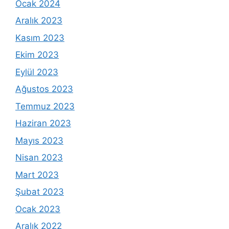
Ocak 2024
Aralık 2023
Kasım 2023
Ekim 2023
Eylül 2023
Ağustos 2023
Temmuz 2023
Haziran 2023
Mayıs 2023
Nisan 2023
Mart 2023
Şubat 2023
Ocak 2023
Aralık 2022