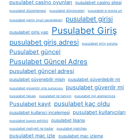
pusulabet casino oyunları
pusulabet casino sitesi
pusulabet düzenlemesi
pusulabet düşünceleri
pusulabet e-posta url
pusulabet girisi
pusulabet geniş oyun seçenekleri
Pusulabet Giriş
pusulabet giris yap
pusulabet giriş adresi
pusulabet giriş sorunu
Pusulabet güncel
Pusulabet Güncel Adres
pusulabet güncel adresi
pusulabet güvenebilir misin
pusulabet güvenilebilir mi
pusulabet güvenlir mi
pusulabet güvenilir site sunucusu
pusulabet hesap
pusulabet i̇le tanışın
pusulabet i̇lgi alanlarınıza
pusulabet kaç oldu
Pusulabet kayıt
pusulabet kullanıcıları
pusulabet kullanıcı i̇ncelemesi
pusulabet lisansı
pusulabet kupon editörü
pusulabet maliyeti ne kadar
pusulabet matches
pusulabet maç izle
pusulabet maç izleme