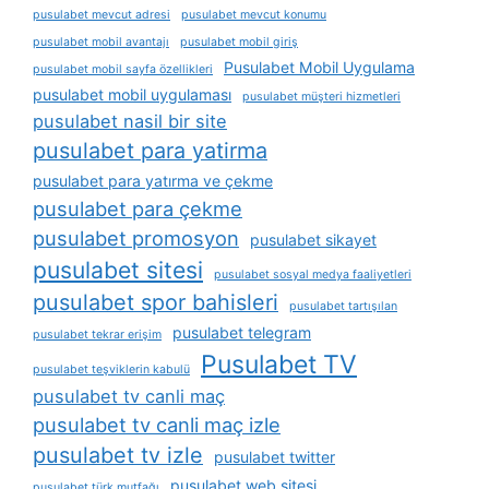
pusulabet mevcut adresi
pusulabet mevcut konumu
pusulabet mobil avantajı
pusulabet mobil giriş
Pusulabet Mobil Uygulama
pusulabet mobil sayfa özellikleri
pusulabet mobil uygulaması
pusulabet müşteri hizmetleri
pusulabet nasil bir site
pusulabet para yatirma
pusulabet para yatırma ve çekme
pusulabet para çekme
pusulabet promosyon
pusulabet sikayet
pusulabet sitesi
pusulabet sosyal medya faaliyetleri
pusulabet spor bahisleri
pusulabet tartışılan
pusulabet telegram
pusulabet tekrar erişim
Pusulabet TV
pusulabet teşviklerin kabulü
pusulabet tv canli maç
pusulabet tv canli maç izle
pusulabet tv izle
pusulabet twitter
pusulabet web sitesi
pusulabet türk mutfağı