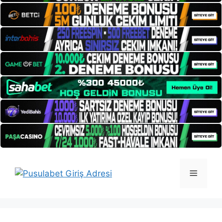
İçeriğe
atla
Menü