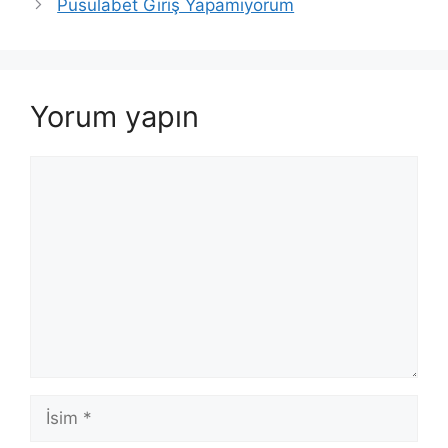
Pusulabet Giriş Yapamıyorum
Yorum yapın
Yorum
İsim