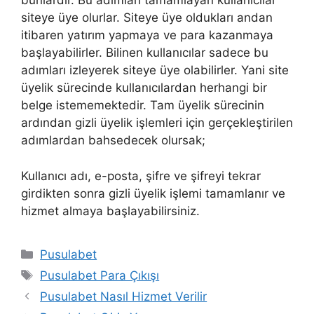
bunlardır. Bu adımları tamamlayan kullanıcılar
siteye üye olurlar. Siteye üye oldukları andan
itibaren yatırım yapmaya ve para kazanmaya
başlayabilirler. Bilinen kullanıcılar sadece bu
adımları izleyerek siteye üye olabilirler. Yani site
üyelik sürecinde kullanıcılardan herhangi bir
belge istememektedir. Tam üyelik sürecinin
ardından gizli üyelik işlemleri için gerçekleştirilen
adımlardan bahsedecek olursak;
Kullanıcı adı, e-posta, şifre ve şifreyi tekrar
girdikten sonra gizli üyelik işlemi tamamlanır ve
hizmet almaya başlayabilirsiniz.
Kategoriler
Pusulabet
Etiketler
Pusulabet Para Çıkışı
Yazı
Pusulabet Nasıl Hizmet Verilir
dolaşımı