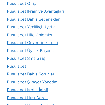
Pusulabet Giriş
Pusulabet İkramiye Avantajları
Pusulabet Bahis Seçenekleri
Pusulabet Yenilikçi Üyelik
Pusulabet Hile Önlemleri
Pusulabet Güvenilirlik Testi
Pusulabet Üyelik Başarısı
Pusulabet Sms Giriş
Pusulabet
Pusulabet Bahis Sorunları
Pusulabet Şikayet Yönetimi
Pusulabet Metin İptali
Pusulabet Hızlı Adres