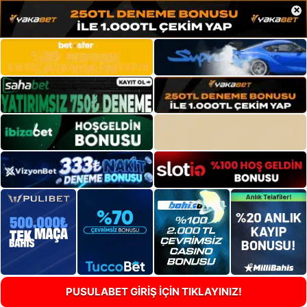
×
PUSULABET GİRİŞ İÇİN TIKLAYINIZ!