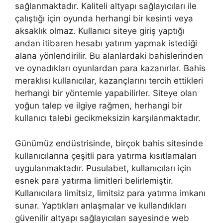
sağlanmaktadır. Kaliteli altyapı sağlayıcıları ile
çalıştığı için oyunda herhangi bir kesinti veya
aksaklık olmaz. Kullanıcı siteye giriş yaptığı
andan itibaren hesabı yatırım yapmak istediği
alana yönlendirilir. Bu alanlardaki bahislerinden
ve oynadıkları oyunlardan para kazanırlar. Bahis
meraklısı kullanıcılar, kazançlarını tercih ettikleri
herhangi bir yöntemle yapabilirler. Siteye olan
yoğun talep ve ilgiye rağmen, herhangi bir
kullanıcı talebi gecikmeksizin karşılanmaktadır.
Günümüz endüstrisinde, birçok bahis sitesinde
kullanıcılarına çeşitli para yatırma kısıtlamaları
uygulanmaktadır. Pusulabet, kullanıcıları için
esnek para yatırma limitleri belirlemiştir.
Kullanıcılara limitsiz, limitsiz para yatırma imkanı
sunar. Yaptıkları anlaşmalar ve kullandıkları
güvenilir altyapı sağlayıcıları sayesinde web