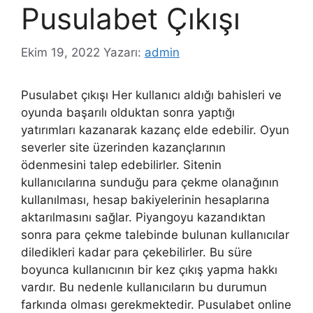
Pusulabet Çıkışı
Ekim 19, 2022
Yazarı:
admin
Pusulabet çıkışı Her kullanıcı aldığı bahisleri ve
oyunda başarılı olduktan sonra yaptığı
yatırımları kazanarak kazanç elde edebilir. Oyun
severler site üzerinden kazançlarının
ödenmesini talep edebilirler. Sitenin
kullanıcılarına sunduğu para çekme olanağının
kullanılması, hesap bakiyelerinin hesaplarına
aktarılmasını sağlar. Piyangoyu kazandıktan
sonra para çekme talebinde bulunan kullanıcılar
diledikleri kadar para çekebilirler. Bu süre
boyunca kullanıcının bir kez çıkış yapma hakkı
vardır. Bu nedenle kullanıcıların bu durumun
farkında olması gerekmektedir. Pusulabet online