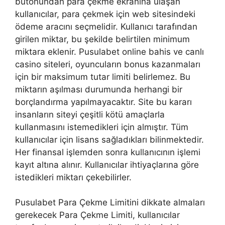
butonundan para çekme ekranına ulaşan
kullanıcılar, para çekmek için web sitesindeki
ödeme aracını seçmelidir. Kullanıcı tarafından
girilen miktar, bu şekilde belirtilen minimum
miktara eklenir. Pusulabet online bahis ve canlı
casino siteleri, oyuncuların bonus kazanmaları
için bir maksimum tutar limiti belirlemez. Bu
miktarın aşılması durumunda herhangi bir
borçlandırma yapılmayacaktır. Site bu kararı
insanların siteyi çeşitli kötü amaçlarla
kullanmasını istemedikleri için almıştır. Tüm
kullanıcılar için lisans sağladıkları bilinmektedir.
Her finansal işlemden sonra kullanıcının işlemi
kayıt altına alınır. Kullanıcılar ihtiyaçlarına göre
istedikleri miktarı çekebilirler.
Pusulabet Para Çekme Limitini dikkate almaları
gerekecek Para Çekme Limiti, kullanıcılar