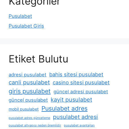
Kategoriler
Pusulabet
Pusulabet Giriş
Etiket Bulutu
bahis sitesi pusulabet
adresi pusulabet
canli pusulabet
casino sitesi pusulabet
giris pusulabet
güncel adresi pusulabet
kayit pusulabet
güncel pusulabet
Pusulabet adres
mobil pusulabet
pusulabet adresi
pusulabet adres güncelleme
pusulabet altyapısı neden önemlidir
pusulabet avantajları