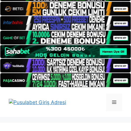
İçeriğe
atla
Menü