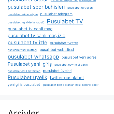
pusulabet sosyal medya faaliyetleri
pusulabet spor bahisleri
pusulabet tartışılan
pusulabet telegram
pusulabet tekrar erişim
Pusulabet TV
pusulabet teşviklerin kabulü
pusulabet tv canli maç
pusulabet tv canli maç izle
pusulabet tv izle
pusulabet twitter
pusulabet web sitesi
pusulabet türk mutfağı
pusulabet whatsapp
pusulabet yeni adres
Pusulabet yeni giriş
pusulabet çevrimiçi bahis
pusulabet üyeleri
pusulabet ödül sistemleri
Pusulabet üyelik
twitter pusulabet
yeni giris pusulabet
pusulabet bahis oranları nasıl kontrol edilir
Arşivler