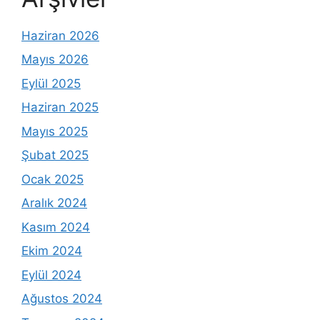
Haziran 2026
Mayıs 2026
Eylül 2025
Haziran 2025
Mayıs 2025
Şubat 2025
Ocak 2025
Aralık 2024
Kasım 2024
Ekim 2024
Eylül 2024
Ağustos 2024